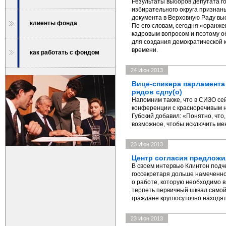
Результаты выборов депутата го
избирательного округа призна
документа в Верховную Раду вы
клиенты фонда
По его словам, сегодня «оранж
кадровым вопросом и поэтому об
для создания демократической 
времени.
как работать с фондом
24 Июн 2013
Вице-спикера парламента
рядов сдпу(о)
Напомним также, что в СИЗО сей
конференции с красноречивым н
Губский добавил: «Понятно, что
возможное, чтобы исключить ме
23 Июн 2013
Центр согласия предложи
В своем интервью Клинтон подче
госсекретаря дольше намеченног
о работе, которую необходимо 
терпеть первичный шквал самой
граждане круглосуточно находя
23 Июн 2013