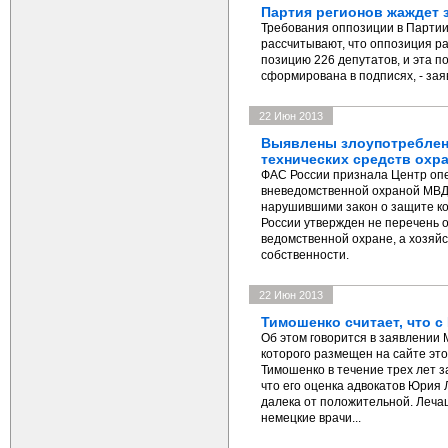
Партия регионов жаждет 
Требования оппозиции в Партии
рассчитывают, что оппозиция р
позицию 226 депутатов, и эта 
сформирована в подписях, - зая
22 Июн 2013
Выявлены злоупотреблен
технических средств охр
ФАС России признала Центр опе
вневедомственной охраной МВД
нарушившими закон о защите ко
России утвержден не перечень 
ведомственной охране, а хозя
собственности.
22 Июн 2013
Тимошенко считает, что 
Об этом говорится в заявлении
которого размещен на сайте это
Тимошенко в течение трех лет з
что его оценка адвокатов Юрия
далека от положительной. Леч
немецкие врачи...