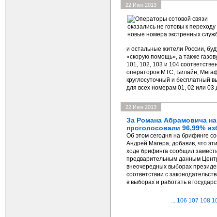
22 Июн 2013
и остальные жители России, буд
«скорую помощь», а также газо
101, 102, 103 и 104 соответств
операторов МТС, Билайн, Мегаф
круглосуточный и бесплатный в
для всех номерам 01, 02 или 03
22 Июн 2013
За Романа Абрамовича на
проголосовали 96,99% из
Об этом сегодня на брифинге 
Андрей Магера, добавив, что эт
ходе брифинга сообщил замести
предварительным данным Центр
внеочередных выборах президен
соответствии с законодательств
в выборах и работать в государ
...
106
107
108
1