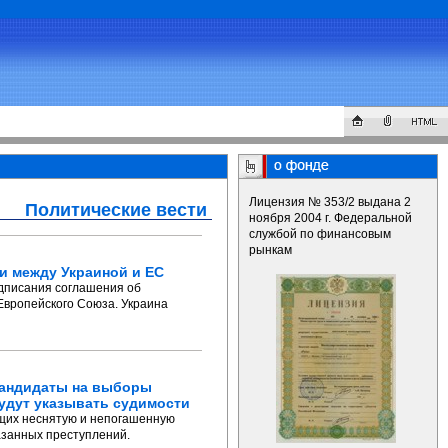
Лицензия № 353/2 выдана 2
Политические вести
ноября 2004 г. Федеральной
службой по финансовым
рынкам
и между Украиной и ЕС
одписания соглашения об
Европейского Союза. Украина
андидаты на выборы
удут указывать судимости
ющих неснятую и непогашенную
азанных преступлений.