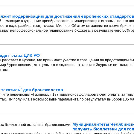
олжит модернизацию для достижения европейских стандарто
объемлющие внутренние преобразования и модернизацию страны с целью до
осто надо разбираться, - сказал Миллер. Об этом он заявил во время брифин
назвал непрофессиональное планирование бюджета, в результате чего 50% р
едет глава ЦИК РФ
Ф работает в Кургане, где принимает участие в совещании по предстоящим в
ир Чуров пояснил, что цель его сегодняшнего визита в Зауралье не только п
ытом.
й текстиль` для бронежилетов
 что перечислил «Газпрому» 187 миллионов долларов в счет оплаты за топл
гах, ПР получила в новом созыве парламента по результатам выборов 185 м
Муниципалитеты Челябинск
получать бюллетени для го
го голосования часть бюллетеней будет оставаться в территориальной изби