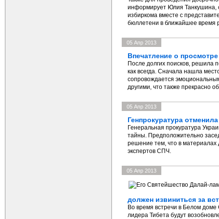
информирует Юлия Танкушина, 
избиркома вместе с представит
бюллетени в ближайшее время р
05 Апр 2013
Впечатление о просмотр
После долгих поисков, решила п
как всегда. Сначала нашла мест
сопровождается эмоциональным 
другими, что также прекрасно о
05 Апр 2013
Генпрокуратура отменила
Генеральная прокуратура Украи
тайны. Предположительно засед
решение тем, что в материалах
экспертов СПЧ.
05 Апр 2013
должен извиниться за вс
Во время встречи в Белом доме
лидера Тибета будут возобнов