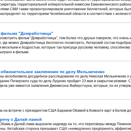
секретарь территориальной избирательной комиссии Еманжелинского район
елями СМИ также проконтролировали уничтожение бюллетеней, которые были
аспределят по территориям Челябинской области в соответствии с количеств
е фильма "Домработница"
осмотреть фильм "Домработница", тем более что друзья говорили, что очень 
о, где можно Домработница бесплатно посмотреть. Актерский состав подобра
весельем и бодростью, которые так присущи русскому человеку, способному 
быграно в фильме.
 обвинительное заключение по делу Мельниченко
ны возобновила досудебное расследование по делу Николая Мельниченко о 
ание Печерского суда по делу Луценко пройдет 23 мая в закрытом режиме. 
 дела уже имеются заявления Джемисона Файерстоуна, которые, по их утвер
тречу с Далай-ламой
 Обама и Далай-лама выразили надежду на то, что переговоры между Пекино
лены. Китайская сторона призывает США «немедленно предпринять эффекти