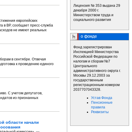
Лицензия № 353 выдана 29
декабря 2000 г.
Министерством труда и
в
социального развития
стижения европейских
га в ВР, сообщает пресс-служба
асходов не имеют реальных
Фонд зарегистрирован
Инспекцией Министерства
Российской Федерации по
ыборам в сентябре. Отвечая
налогам и сборам №7
одготовка к проведению единого
Центрального
административного округа г.
Москвы 29.12.2003 за
государственным
регистрационным номером
2037707043328.
иво. С учетом депутатов,
андатов из признанных
Устав Фонда
Пенсионные
правила
Реквизиты
ой области начали
лосования
рательной комиссии», —