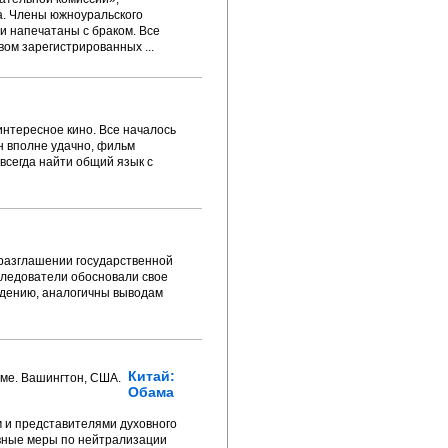
а. Члены южноуральского
 напечатаны с браком. Все
ом зарегистрированных ...
интересное кино. Все началось
н вполне удачно, фильм
всегда найти общий язык с
разглашении государственной
Следователи обосновали свое
ждению, аналогичны выводам
Китай:
Обама
м и представителями духовного
вные меры по нейтрализации