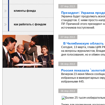
07 Апр 2013
клиенты фонда
Президент: Украина прод
Украина будет продолжать все
стандартов. С ними просто-напр
ПР. Причиной этого президент 
как работать с фондом
источников поступлений.
07 Апр 2013
В Челябинскую область 
Сегодня, 13 марта, глава ЦИК Р
на вопросы журналистов, Владим
дня голосования, но и обмен оп
06 Апр 2013
Россия показала `золото
Вечером 23 июня Минск сообщил,
избранных в мажоритарных окру
избранными 445.
06 Апр 2013
Также для проведения досрочно