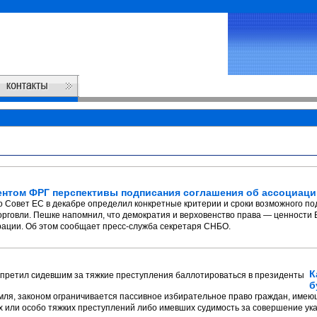
ентом ФРГ перспективы подписания соглашения об ассоциаци
о Совет ЕС в декабре определил конкретные критерии и сроки возможного п
орговли. Пешке напомнил, что демократия и верховенство права — ценности 
рации. Об этом сообщает пресс-служба секретаря СНБО.
К
б
мля, законом ограничивается пассивное избирательное право граждан, име
х или особо тяжких преступлений либо имевших судимость за совершение ук