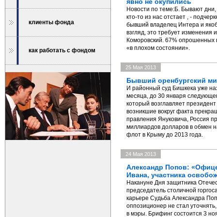
явно не окупились
Новости по теме:Б. Бывают дни, 
кто-то из нас отстает , - подче
клиенты фонда
бывший владелец Интера и якоб
взгляд, это требует изменения 
Коморовский. 67% опрошенных п
«в плохом состоянии».
как работать с фондом
25 Мая 2013
Бывший оренбургский мин
И районный суд Бишкека уже наз
месяца, до 30 января следующег
который возглавляет президент 
возникшие вокруг факта прекра
правления Януковича, Россия пр
миллиардов долларов в обмен н
флот в Крыму до 2013 года.
24 Мая 2013
Александр Попов: «Офице
Ивана, участника освобож
Накануне Дня защитника Отечес
председатель столичной горгос
карьере Судьба Александра Поп
оппозиционер не стал уточнять
в мэры. Брифинг состоится 3 но