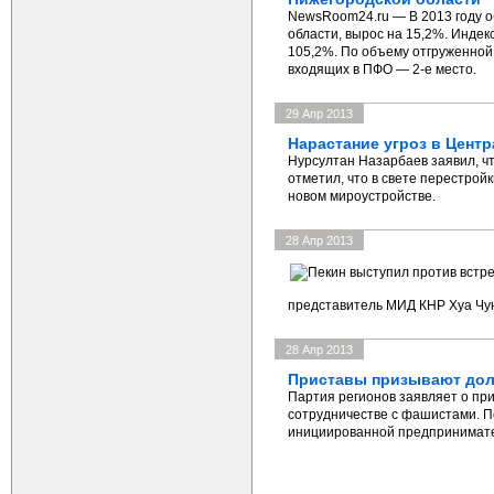
NewsRoom24.ru — В 2013 году 
области, вырос на 15,2%. Инде
105,2%. По объему отгруженной 
входящих в ПФО — 2-е место.
29 Апр 2013
Нарастание угроз в Цент
Нурсултан Назарбаев заявил, чт
отметил, что в свете перестрой
новом мироустройстве.
28 Апр 2013
представитель МИД КНР Хуа Чун
28 Апр 2013
Приставы призывают дол
Партия регионов заявляет о пр
сотрудничестве с фашистами. По
инициированной предпринимателя