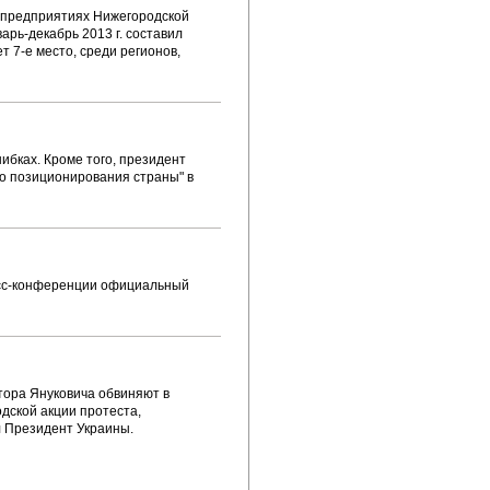
 предприятиях Нижегородской
рь-декабрь 2013 г. составил
 7-е место, среди регионов,
ибках. Кроме того, президент
го позиционирования страны" в
есс-конференции официальный
тора Януковича обвиняют в
дской акции протеста,
л Президент Украины.