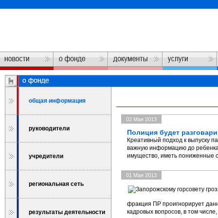
общая информация
02 Мая 2013
руководители
Полиция будет разговарив
Креативный подход к выпуску па
важную информацию до ребенка. 
имущество, иметь пониженные с
учредители
01 Мая 2013
региональная сеть
фракция ПР проигнорирует данн
кадровых вопросов, в том числ
результаты деятельности