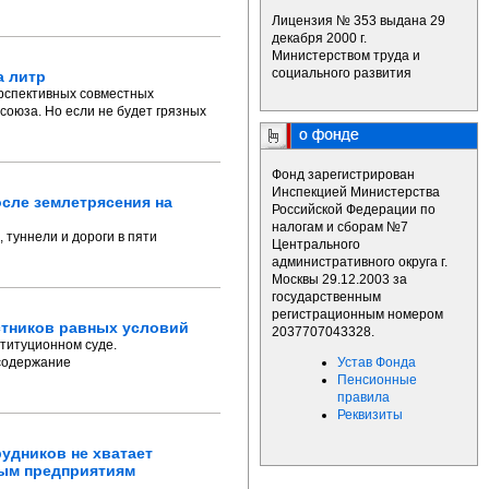
Лицензия № 353 выдана 29
декабря 2000 г.
Министерством труда и
социального развития
а литр
ерспективных совместных
союза. Но если не будет грязных
Фонд зарегистрирован
Инспекцией Министерства
сле землетрясения на
Российской Федерации по
налогам и сборам №7
 туннели и дороги в пяти
Центрального
административного округа г.
Москвы 29.12.2003 за
государственным
регистрационным номером
стников равных условий
2037707043328.
ституционном суде.
 содержание
Устав Фонда
Пенсионные
правила
Реквизиты
рудников не хватает
ым предприятиям