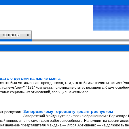
ать с детьми на языке манга
мятки был мотивирован, прежде всего, тем, что любимые комиксы в стиле "ма
ru/news/view/44131/ Компании, получившие статус резидента, будут освобож
тавки социальных отчислений, сообщил Вексельберг.
Запорожскому горсовету грозят роспуском
Запорожский Майдан уже пригрозил обращением в Верховную Ра
ый вопрос и не покажет свою работоспособность. Напомним, на сессии долж
е, назначение представителя Майдана — Игоря Артюшенко — на должность пе