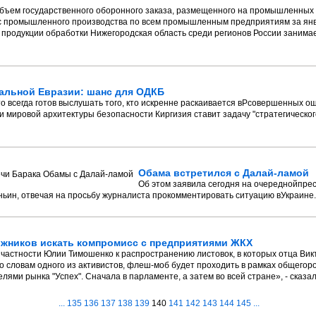
объем государственного оборонного заказа, размещенного на промышленных
кс промышленного производства по всем промышленным предприятиям за янва
продукции обработки Нижегородская область среди регионов России занимает
ральной Евразии: шанс для ОДКБ
о всегда готов выслушать того, кто искренне раскаивается вPсовершенных ош
ки мировой архитектуры безопасности Киргизия ставит задачу "стратегическо
Обама встретился с Далай-ламой
Об этом заявила сегодня на очереднойпр
ьин, отвечая на просьбу журналиста прокомментировать ситуацию вУкраине.
жников искать компромисс с предприятиями ЖКХ
ичастности Юлии Тимошенко к распространению листовок, в которых отца Вик
 словам одного из активистов, флеш-моб будет проходить в рамках общегоро
ми рынка "Успех". Сначала в парламенте, а затем во всей стране», - сказа
...
135
136
137
138
139
140
141
142
143
144
145
...