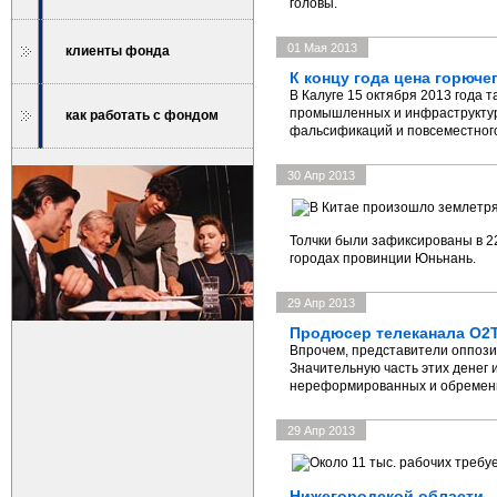
головы.
01 Мая 2013
клиенты фонда
К концу года цена горюче
В Калуге 15 октября 2013 года 
промышленных и инфраструктурн
как работать с фондом
фальсификаций и повсеместного
30 Апр 2013
Толчки были зафиксированы в 22
городах провинции Юньнань.
29 Апр 2013
Продюсер телеканала О2Т
Впрочем, представители оппози
Значительную часть этих денег
нереформированных и обремени
29 Апр 2013
Нижегородской области