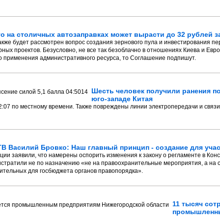
го на столичных автозаправках может вырасти до 32 рублей з
также будет рассмотрен вопрос создания зернового пула и инвестирования п
ых проектов. Безусловно, не все так безоблачно в отношениях Киева и Евро
 применения административного ресурса, то Соглашение подпишут.
Шесть человек получили ранения по
юго-западе Китая
:07 по местному времени. Также повреждены линии электропередачи и связи,
В Василий Бровко: Наш главный принцип - создание для уча
ции заявили, что намерены оспорить изменения к закону о регламенте в Кон
 истратили не по назначению «не на правоохранительные мероприятия, а на
тельных для госбюджета органов правопорядка».
11 тысяч сот
промышленн