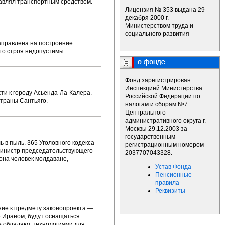
равлял транспортным средством.
Лицензия № 353 выдана 29
декабря 2000 г.
Министерством труда и
социального развития
аправлена на построение
ого строя недопустимы.
Фонд зарегистрирован
Инспекцией Министерства
ти к городу Асьенда-Ла-Калера.
Российской Федерации по
траны Сантьяго.
налогам и сборам №7
Центрального
административного округа г.
Москвы 29.12.2003 за
государственным
 в пыль. 365 Уголовного кодекса
регистрационным номером
министр председательствующего
2037707043328.
она человек молдаване,
Устав Фонда
Пенсионные
правила
Реквизиты
ние к предмету законопроекта —
 Ираном, будут оснащаться
ре обладают технологиями для