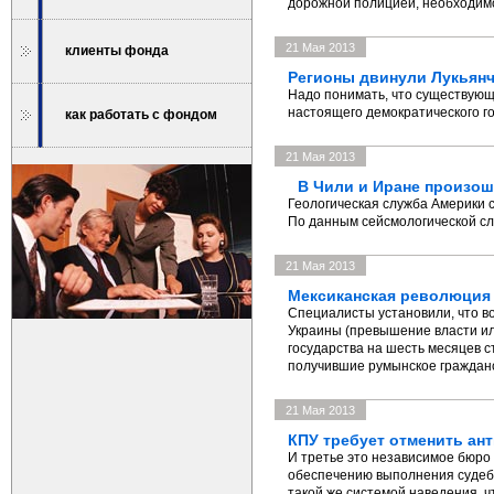
дорожной полицией, необходимо
21 Мая 2013
клиенты фонда
Регионы двинули Лукьянч
Надо понимать, что существующ
настоящего демократического гос
как работать с фондом
21 Мая 2013
В Чили и Иране произо
Геологическая служба Америки 
По данным сейсмологической сл
21 Мая 2013
Мексиканская революция 
Специалисты установили, что во
Украины (превышение власти ил
государства на шесть месяцев 
получившие румынское гражданс
21 Мая 2013
КПУ требует отменить а
И третье это независимое бюро
обеспечению выполнения судебн
такой же системой наведения, ч