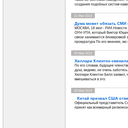
создания подобных систем наве
21 Мая 2013
Дума может обязать СМИ
МОСКВА, 18 июл - РИА Новости.
ОУН-УПА, который Виктор Ющенк
связи занимаются блокировкой э
прокуратура По его мнению, экс
20 Мая 2013
Хиллари Клинтон сменила
По его словам, будущее членств
духа, видимо, не очень заботя
Хиллари Клинтон Билл заявил, ч
вмешиваться в это.
20 Мая 2013
Китай призвал США отм
Официальный представитель Со
принят как всемирный религиоз