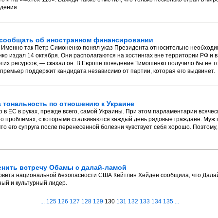
дения.
 сообщать об иностранном финансировании
 Именно так Петр Симоненко понял указ Президента относительно необходи
о издал 14 октября. Они располагаются на хостингах вне территории РФ и 
тих ресурсов, — сказал он. В Европе поведение Тимошенко получило бы не т
-премьер поддержит кандидата независимо от партии, которая его выдвинет.
 тональность по отношению к Украине
о в ЕС в руках, прежде всего, самой Украины. При этом парламентарии всяче
сь о проблемах, с которыми сталкиваются каждый день рядовые граждане. Му
то его супруга после перенесенной болезни чувствует себя хорошо. Поэтому,
енить встречу Обамы с далай-ламой
вета национальной безопасности США Кейтлин Хейден сообщила, что Далай
ный и культурный лидер.
...
125
126
127
128
129
130
131
132
133
134
135
...