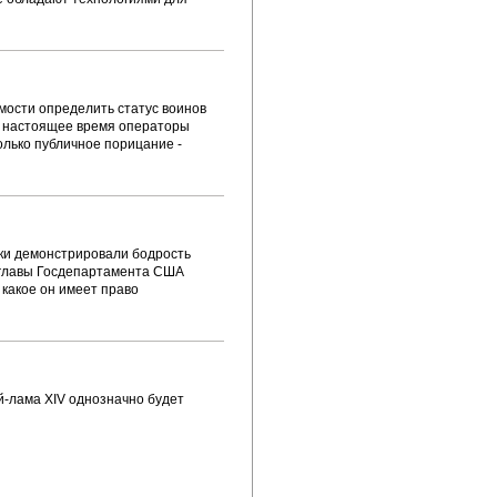
мости определить статус воинов
в настоящее время операторы
олько публичное порицание -
ски демонстрировали бодрость
ж главы Госдепартамента США
 какое он имеет право
-лама XIV однозначно будет