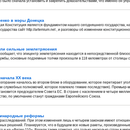
 было сначала установить и закрепить доказательствами, что именно он уп
енко в мэры Донецка
ая Конституция является фундаментом нашего сегодняшнего государства, н
ударства сайт http://artemium.net , и разговоры об изменении конституционн
шли сильные землетрясения
сообщает, что эпицентр землетрясения находится в непосредственной близос
ужбы, основные подземные толчки произошли в 118 километрах от столицы с
начала XX века
згорание началось во втором блоке в оборудовании, которое перетирает уголь
и служебных полномочий, которое повлекло тяжкие последствия). Премьер-
становится председателем Совета ЕС. В стране с населением в четыре милли
тво, по умолчанию станут гражданами Европейского Союза.
нтинародные реформы
 расследований. При этом изменения лишь к четырем законам имеют отноше
ых решений. Планируется, что в будущем все новые ракеты, произведенные
то и на «Фатех-110». Вахиди также отметил, что только несколько стран в ми