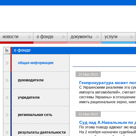
общая информация
21 Мая 2013
руководители
Генпрокуратура может по
С Украинскими реалиями эта сум
импорта автомобилей», считает
системы Украины» в отношении 
учредители
иметь рациональное зерно, ник
21 Мая 2013
региональная сеть
Суд над А.Навальным по д
По этому поводу адвокат экс-в
На 2 ноября назначен судебный 
результаты деятельности