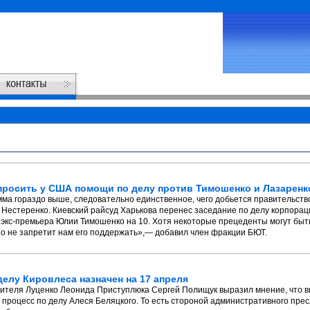
просить у США помощи по делу против Тимошенко и Лазаренк
ма гораздо выше, следовательно единственное, чего добьется правительство
 Нестеренко. Киевский райсуд Харькова перенес заседание по делу корпора
экс-премьера Юлии Тимошенко на 10. Хотя некоторые прецеденты могут быт
то не запретит нам его поддержать»,— добавил член фракции БЮТ.
елу Кировлеса назначен на 17 апреля
одителя Луценко Леонида Приступлюка Сергей Полищук выразил мнение, что 
процесс по делу Алеся Беляцкого. То есть стороной административного прес