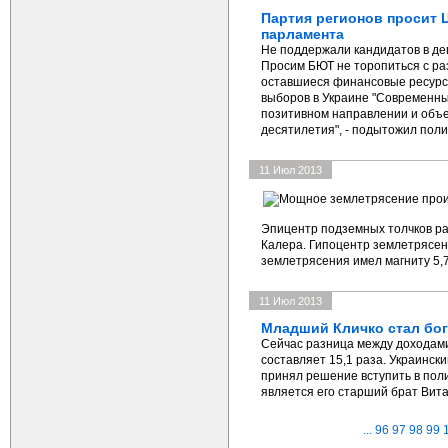
Партия регионов просит 
парламента
Не поддержали кандидатов в деп
Просим БЮТ не торопиться с ра
оставшиеся финансовые ресурс
выборов в Украине "Современны
позитивном направлении и объе
десятилетия", - подытожил поли
11 Июл 2013
Эпицентр подземных толчков рас
Калера. Гипоцентр землетрясени
землетрясения имел магниту 5,7
11 Июл 2013
Младший Кличко стал бог
Сейчас разница между доходам
составляет 15,1 раза. Украинск
принял решение вступить в пол
является его старший брат Вит
...
96
97
98
99