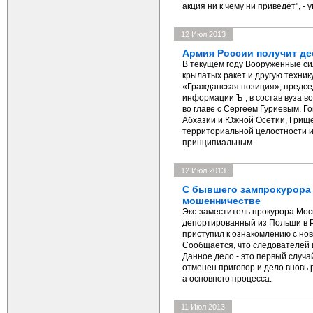
акция ни к чему ни приведёт", -
12 Июл 2013
Армия России получит де
В текущем году Вооруженные си
крылатых ракет и другую техник
«Гражданская позиция», предсе
информации Ъ , в состав вуза в
во главе с Сергеем Гуриевым. Г
Абхазии и Южной Осетии, Грище
территориальной целостности 
принципиальным.
12 Июл 2013
С бывшего зампрокурора
мошенничестве
Экс-заместитель прокурора Мос
депортированный из Польши в 
приступил к ознакомлению с но
Сообщается, что следователей 
Данное дело - это первый случа
отменен приговор и дело вновь 
а основного процесса.
11 Июл 2013