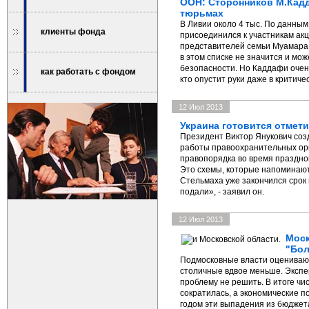
ООН: Сторонников М.Кадд
тюрьмах
В Ливии около 4 тыс. По данны
клиенты фонда
присоединился к участникам акц
представителей семьи Муамара 
в этом списке не значится и мож
безопасности. Но Каддафи очень
как работать с фондом
кто опустит руки даже в критичес
12 Июл 2013
Украина готовится отмет
Президент Виктор Янукович соз
работы правоохранительных ор
правопорядка во время праздно
Это схемы, которые напоминают 
Стельмаха уже закончился срок 
подали», - заявил он.
12 Июл 2013
Моск
"Бо
Подмосковные власти оценивают
столичные вдвое меньше. Экспер
проблему не решить. В итоге чи
сократилась, а экономические 
годом эти выпадения из бюджета