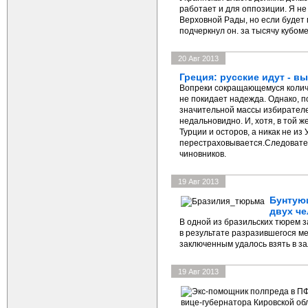
работает и для оппозиции. Я н
Верховной Рады, но если будет п
подчеркнул он. за тысячу кубоме
20 Авг 2013
Греция: русские идут - в
Вопреки сокращающемуся количе
не покидает надежда. Однако, п
значительной массы избирателе
недальновидно. И, хотя, в той 
Турции и осторов, а никак не из
перестраховывается.Следовате
чиновников.
19 Авг 2013
Бунтую
двух че
В одной из бразильских тюрем 
в результате разразившегося ме
заключенным удалось взять в з
19 Авг 2013