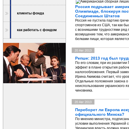
Россия подрывает америк
Олимпиаде, блокируя пос
клиенты фонда
Соединенных Штатов
Россия не пустила партию грече
спортсменов из США, так как б
с возникшими трудностями ряд 
как работать с фондом
возмущение тем, что американс
белками пищи, которая являетс
20 Авг 2013
Репше: 2013 год был тру
По его словам, при их развити
эффект в плане открытия рабоч
налогообложения. Первый заме
Ирина Акимова считает, что уро
Отдельные положения закона о
неиспользование украинского яз
чиновника.
20 Авг 2013
Переборет ли Европа иск
официального Минска?
По мнению министра, подписан
условии выполнения Украиной 
Украинская власть должна доказ