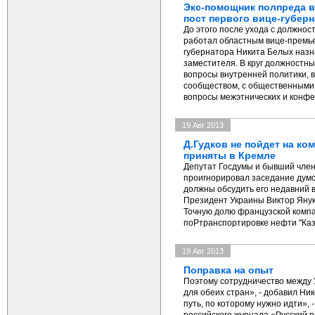
Экс-помощник полпреда 
пост первого вице-губер
До этого после ухода с должно
работал областным вице-премье
губернатора Никита Белых назн
заместителя. В круг должностн
вопросы внутренней политики,
сообществом, с общественными
вопросы межэтнических и конф
19 Авг 2013
Д.Гудков не пойдет на ко
приняты в Кремле
Депутат Госдумы и бывший член
проигнорировал заседание думс
должны обсудить его недавний в
Президент Украины Виктор Янук
Точную долю французской комп
поPтранспортировке нефти "Ка
19 Авг 2013
Поправка на опыт
Поэтому сотрудничество между 
для обеих стран», - добавил Ни
путь, по которому нужно идти», 
российского журнала «Русский 