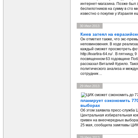
интернет-магазина. Позже был з
беспилотников на сумму в сто м
известно о покупке у Израиля е
30 Июл 2013
Киев затеял на евразийс
Он отметил также, что экс-прем
неповиновения. В ходе реализа
каждый сможет просмотреть фот
http://kvartira-64.ru/ . В пятницу
посвященном 63 годовщине Побе
рассказал Виталий Курило. Тако
политического анализа и между
сотрудник ...
29 Июл 2013
планирует сэкономить 77
выборах
Об этом заявила пресс-служба 
Центральная избирательная ком
гривен на внеочередных выбора
25 мая, сообщила замглавы ЦИ
29 Июл 2013