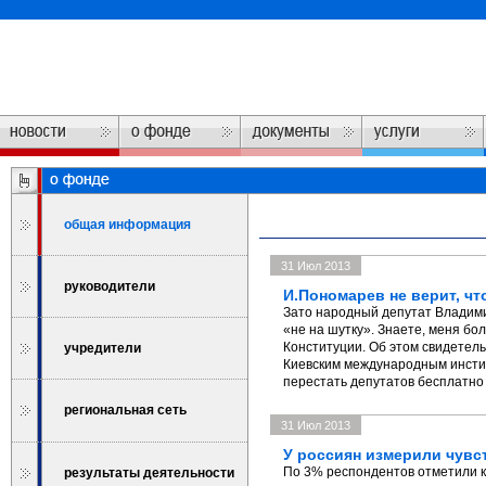
общая информация
31 Июл 2013
руководители
И.Пономарев не верит, чт
Зато народный депутат Владимир
«не на шутку». Знаете, меня бо
Конституции. Об этом свидетел
учредители
Киевским международным инстит
перестать депутатов бесплатно
региональная сеть
31 Июл 2013
У россиян измерили чувс
По 3% респондентов отметили к
результаты деятельности