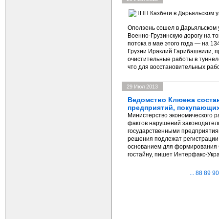
Оползень сошел в Дарьяльском у
Военно-Грузинскую дорогу на том
потока в мае этого года — на 1
Грузии Ираклий Гарибашвили, 
очистительные работы в туннел
что для восстановительных рабо
29 Июл 2013
Ведомство Клюева соста
предприятий, покупающи
Министерство экономического р
фактов нарушений законодатель
государственными предприятиям
решения подлежат регистрации
основанием для формирования 
гостайну, пишет Интерфакс-Укр
...
88
89
90