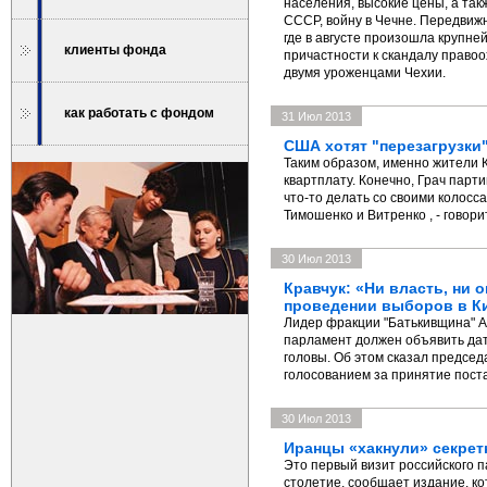
населения, высокие цены, а так
СССР, войну в Чечне. Передвижн
где в августе произошла крупн
клиенты фонда
причастности к скандалу право
двумя уроженцами Чехии.
как работать с фондом
31 Июл 2013
США хотят "перезагрузки
Таким образом, именно жители 
квартплату. Конечно, Грач парти
что-то делать со своими колос
Тимошенко и Витренко , - говори
30 Июл 2013
Кравчук: «Ни власть, ни 
проведении выборов в К
Лидер фракции "Батькивщина" А
парламент должен объявить дату
головы. Об этом сказал предсе
голосованием за принятие поста
30 Июл 2013
Иранцы «хакнули» секре
Это первый визит российского 
столетие, сообщает издание, к