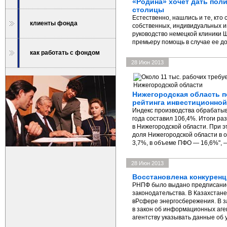
«Родина» хочет дать поли
столицы
Естественно, нашлись и те, кто
клиенты фонда
собственных, индивидуальных ин
руководство немецкой клиники Ш
премьеру помощь в случае ее до
как работать с фондом
28 Июн 2013
Нижегородская область п
рейтинга инвестиционной
Индекс производства обрабатыв
года составил 106,4%. Итоги р
в Нижегородской области. При э
доля Нижегородской области в 
3,7%, в объеме ПФО — 16,6%", —
28 Июн 2013
Восстановлена конкурен
РНПФ было выдано предписание
законодательства. В Казахстан
вPсфере энергосбережения. В з
в закон об информационных аген
агентству указывать данные об 