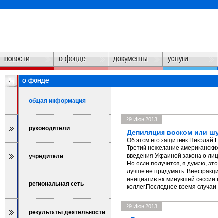
общая информация
29 Июн 2013
руководители
Депиляция воском или шу
Об этом его защитник Николай П
Третий нежелание американских
введения Украиной закона о ли
учредители
Но если получится, я думаю, эт
лучше не придумать. Внефракц
инициатив на минувшей сессии 
региональная сеть
коллег.Последнее время случаи 
29 Июн 2013
результаты деятельности