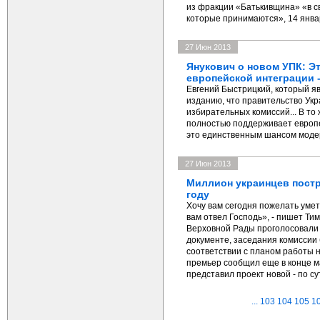
из фракции «Батькивщина» «в с
которые принимаются», 14 янва
27 Июн 2013
Янукович о новом УПК: Э
европейской интеграции 
Евгений Быстрицкий, который я
изданию, что правительство Укр
избирательных комиссий... В то
полностью поддерживает европе
это единственным шансом модер
27 Июн 2013
Миллион украинцев постр
году
Хочу вам сегодня пожелать уме
вам отвел Господь», - пишет Т
Верховной Рады проголосовали 
документе, заседания комиссии 
соответствии с планом работы н
премьер сообщил еще в конце м
представил проект новой - по су
...
103
104
105
1